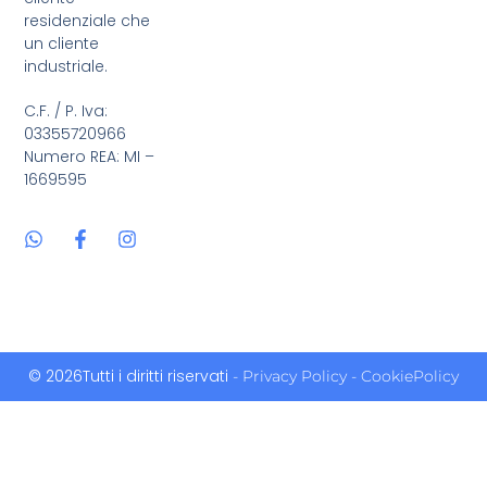
residenziale che
un cliente
industriale.
C.F. / P. Iva:
03355720966
Numero REA: MI –
1669595
© 2026Tutti i diritti riservati
- Privacy Policy
- CookiePolicy