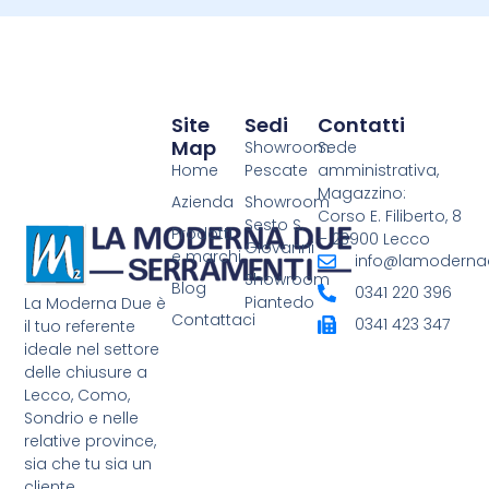
Site
Sedi
Contatti
Map
Showroom
Sede
Home
Pescate
amministrativa,
Magazzino:
Azienda
Showroom
Corso E. Filiberto, 8
Sesto S.
Prodotti
– 23900 Lecco
Giovanni
e marchi
info@lamodernad
Showroom
Blog
0341 220 396
Piantedo
La Moderna Due è
Contattaci
0341 423 347
il tuo referente
ideale nel settore
delle chiusure a
Lecco, Como,
Sondrio e nelle
relative province,
sia che tu sia un
cliente