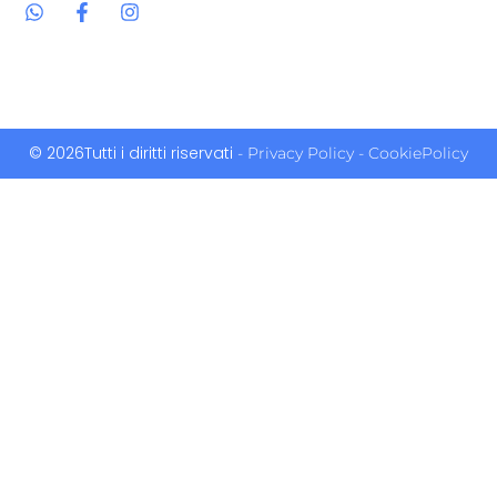
© 2026Tutti i diritti riservati
- Privacy Policy
- CookiePolicy