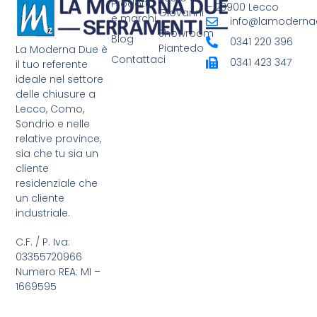
Prodotti
– 23900 Lecco
Giovanni
e marchi
info@lamodernad
Showroom
Blog
0341 220 396
Piantedo
La Moderna Due è
Contattaci
0341 423 347
il tuo referente
ideale nel settore
delle chiusure a
Lecco, Como,
Sondrio e nelle
relative province,
sia che tu sia un
cliente
residenziale che
un cliente
industriale.
C.F. / P. Iva:
03355720966
Numero REA: MI –
1669595