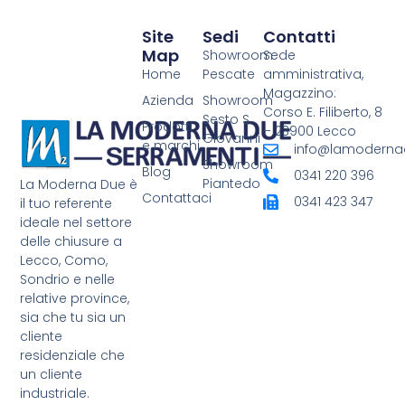
Site
Sedi
Contatti
Map
Showroom
Sede
Home
Pescate
amministrativa,
Magazzino:
Azienda
Showroom
Corso E. Filiberto, 8
Sesto S.
Prodotti
– 23900 Lecco
Giovanni
e marchi
info@lamodernad
Showroom
Blog
0341 220 396
Piantedo
La Moderna Due è
Contattaci
0341 423 347
il tuo referente
ideale nel settore
delle chiusure a
Lecco, Como,
Sondrio e nelle
relative province,
sia che tu sia un
cliente
residenziale che
un cliente
industriale.