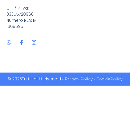
C.F. / P. Iva:
03355720966
Numero REA: MI –
1669595
© 2026Tutti i diritti riservati
- Privacy Policy
- CookiePolicy