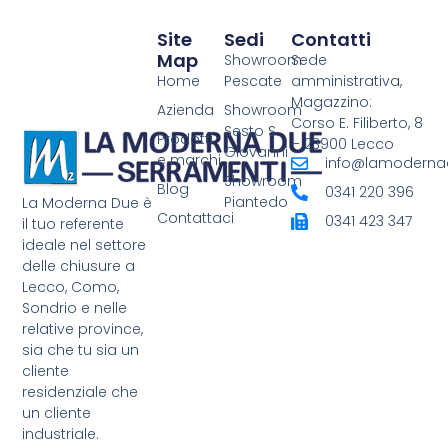
Site
Sedi
Contatti
Map
Showroom
Sede
Home
Pescate
amministrativa,
Magazzino:
Azienda
Showroom
Corso E. Filiberto, 8
Sesto S.
Prodotti
– 23900 Lecco
Giovanni
e marchi
info@lamodernad
Showroom
Blog
0341 220 396
Piantedo
La Moderna Due è
Contattaci
0341 423 347
il tuo referente
ideale nel settore
delle chiusure a
Lecco, Como,
Sondrio e nelle
relative province,
sia che tu sia un
cliente
residenziale che
un cliente
industriale.