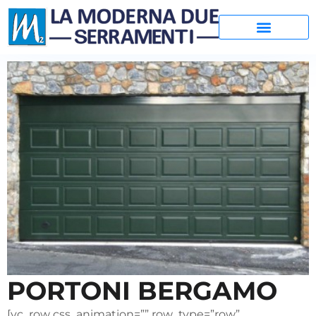
PORTONI BERGAMO
[vc_row css_animation=”” row_type=”row”