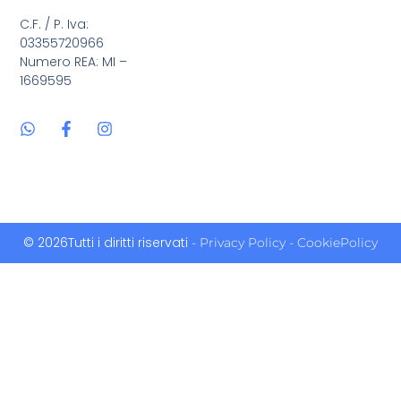
C.F. / P. Iva:
03355720966
Numero REA: MI –
1669595
© 2026Tutti i diritti riservati
- Privacy Policy
- CookiePolicy