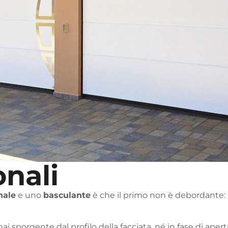
onali
nale
e uno
basculante
è che il primo non è debordante: in
ai sporgente dal profilo della facciata, né in fase di apert