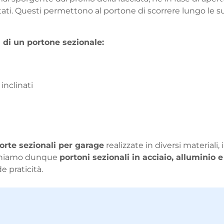
ntati. Questi permettono al portone di scorrere lungo le 
di un portone sezionale:
inclinati
orte sezionali per garage
realizzate in diversi materiali
oponiamo dunque
portoni sezionali in acciaio, alluminio 
e praticità.