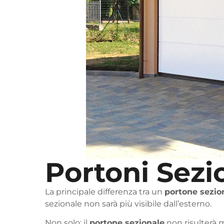
Portoni Sezi
La principale differenza tra un
portone sezio
sezionale non sarà più visibile dall’esterno.
Non solo: il
portone sezionale
non risulterà m