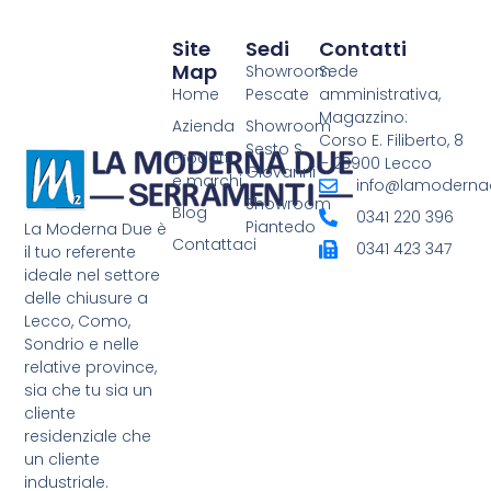
Site
Sedi
Contatti
Map
Showroom
Sede
Home
Pescate
amministrativa,
Magazzino:
Azienda
Showroom
Corso E. Filiberto, 8
Sesto S.
Prodotti
– 23900 Lecco
Giovanni
e marchi
info@lamodernad
Showroom
Blog
0341 220 396
Piantedo
La Moderna Due è
Contattaci
0341 423 347
il tuo referente
ideale nel settore
delle chiusure a
Lecco, Como,
Sondrio e nelle
relative province,
sia che tu sia un
cliente
residenziale che
un cliente
industriale.