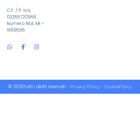
C.F. / P. Iva:
03355720966
Numero REA: MI –
1669595
© 2026Tutti i diritti riservati
- Privacy Policy
- CookiePolicy