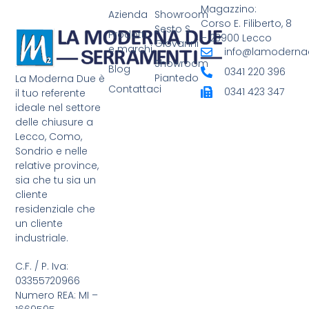
Magazzino:
Azienda
Showroom
Corso E. Filiberto, 8
Sesto S.
Prodotti
– 23900 Lecco
Giovanni
e marchi
info@lamodernad
Showroom
Blog
0341 220 396
Piantedo
La Moderna Due è
Contattaci
0341 423 347
il tuo referente
ideale nel settore
delle chiusure a
Lecco, Como,
Sondrio e nelle
relative province,
sia che tu sia un
cliente
residenziale che
un cliente
industriale.
C.F. / P. Iva:
03355720966
Numero REA: MI –