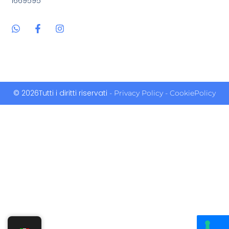
1669595
© 2026Tutti i diritti riservati
- Privacy Policy
- CookiePolicy