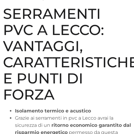
SERRAMENTI
PVC A LECCO:
VANTAGGI,
CARATTERISTICH
E PUNTI DI
FORZA
Isolamento termico e acustico
Grazie ai serramenti in pvc a Lecco avrai la
sicurezza di un
ritorno economico garantito dal
risparmio energetico
permesso da questa