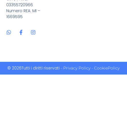
03355720966
Numero REA: MI –
1669595
© 2026Tutti i diritti riservati
- Privacy Policy
- CookiePolicy