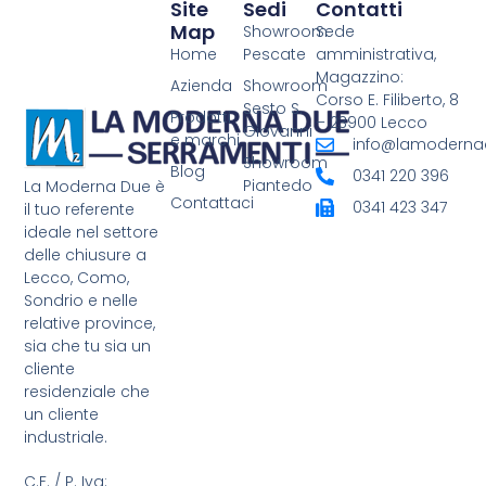
Site
Sedi
Contatti
Map
Showroom
Sede
Home
Pescate
amministrativa,
Magazzino:
Azienda
Showroom
Corso E. Filiberto, 8
Sesto S.
Prodotti
– 23900 Lecco
Giovanni
e marchi
info@lamodernad
Showroom
Blog
0341 220 396
Piantedo
La Moderna Due è
Contattaci
0341 423 347
il tuo referente
ideale nel settore
delle chiusure a
Lecco, Como,
Sondrio e nelle
relative province,
sia che tu sia un
cliente
residenziale che
un cliente
industriale.
C.F. / P. Iva: